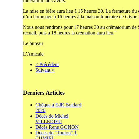
funérarium de Givors.
La mise en bière aura lieu à 15 heures 30. La fermeture du 
d’un hommage à 16 heures à la maison funéraire de Givors
Nous nous rendrons pour 17 heures 30 au crématorium de S
recueil, puis à 18 heures la crémation aura lieu."
Le bureau
L'Amicale
< Précédent
Suivant >
Derniers Articles
Chèque à EdR Boidard
2026
Décès de Michel
VILLEDIEU
Décès René GONON
Décès de "Tonton" J.
CHMIEL