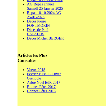
AG Repas annuel
Samedi 25 Janvier 2025
Repas 18-10-2024 AG
25-01-2025
Décès Pierre
FONTMORIN
Décès de Paul
LAPALUS
Décès Michel BERGER
Articles les Plus
Consultés
Voeux 2018
Fevrier 1968 JO Hiver
Grenoble
Arbre Noel EdR 2017
Bonnes Fêtes 2017
Bonnes Fêtes 2018