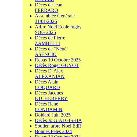
Décès de Jean
FERRARO
Assemblée Générale
31/01/2026
Arbre Noel Ecole rugby
SOG 2025
Décès de Pierre
ZAMBELLI
Décès de "Néné"
ASENCIO
Repas 10 Octobre 2025
Décès Roger GUYOT
Décès D' Alex
ALEXANIAN
Décès Alain
COQUARD
Décès Jacques
ETCHEBERRY
Décès René
CONDAMIN
Boidard Juin 2025
Décès Jo GIAI GISHIA
Soutien arbre Noel EdR
Bonnes Fetes 2024
Repas 18 Octobre 2024