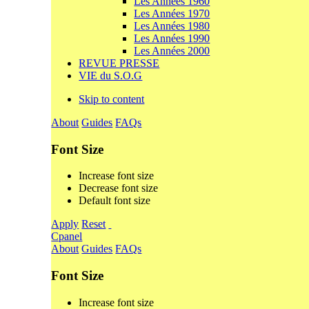
Les Années 1960
Les Années 1970
Les Années 1980
Les Années 1990
Les Années 2000
REVUE PRESSE
VIE du S.O.G
Skip to content
About
Guides
FAQs
Font Size
Increase font size
Decrease font size
Default font size
Apply
Reset
Cpanel
About
Guides
FAQs
Font Size
Increase font size