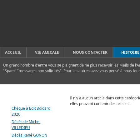
ACCEUIL
VIE AMICALE
NOUS CONTACTER
HISTOIRE
Un grand nombre d'entre vous se plaignent de ne plus recevoir les Mails de l'A
"Spam" "messages non sollicités". Pour les autres avez vous pensé à nous four
DERNIERS ARTICLES
Il n'y a aucun article dans cette catégor
elles peuvent contenir des articles.
Chèque à EdR Boidard
2026
Décès de Michel
VILLEDIEU
Décès René GONON