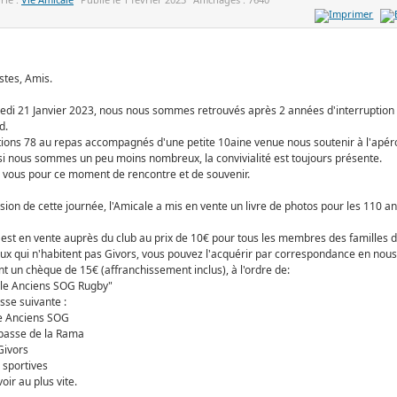
stes, Amis.
di 21 Janvier 2023, nous nous sommes retrouvés après 2 années d'interruption 
d.
ions 78 au repas accompagnés d'une petite 10aine venue nous soutenir à l'apér
 nous sommes un peu moins nombreux, la convivialité est toujours présente.
 vous pour ce moment de rencontre et de souvenir.
asion de cette journée, l'Amicale a mis en vente un livre de photos pour les 110 a
e est en vente auprès du club au prix de 10€ pour tous les membres des familles 
ux qui n'habitent pas Givors, vous pouvez l'acquérir par correspondance en nou
t un chèque de 15€ (affranchissement inclus), à l'ordre de:
le Anciens SOG Rugby"
esse suivante :
e Anciens SOG
passe de la Rama
Givors
 sportives
oir au plus vite.