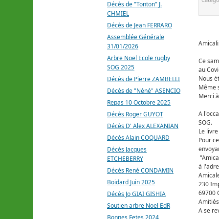
Décès de "Tonton" J.
CHMIEL
Décès de Jean FERRARO
Assemblée Générale
Amicali
31/01/2026
Arbre Noel Ecole rugby
Ce same
SOG 2025
au Covi
Nous ét
Décès de Pierre ZAMBELLI
Même si
Décès de "Néné" ASENCIO
Merci à
Repas 10 Octobre 2025
A l'occ
Décès Roger GUYOT
SOG.
Décès D' Alex ALEXANIAN
Le livr
Décès Alain COQUARD
Pour ce
envoyan
Décès Jacques
"Amica
ETCHEBERRY
à l'adr
Décès René CONDAMIN
Amical
Boidard Juin 2025
230 Im
69700 
Décès Jo GIAI GISHIA
Amitiés
Soutien arbre Noel EdR
A se rev
Bonnes Fetes 2024