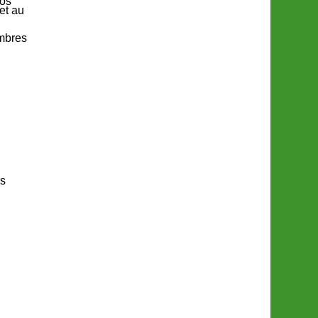
tos
et au
embres
s