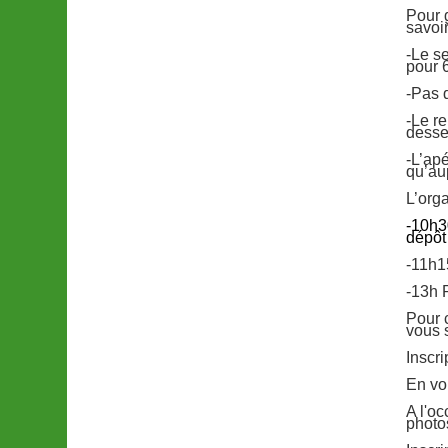
Pour 
savoir
-Le s
pour 
-Pas d
-Le r
desser
-L’ap
qu’au
L’org
-10h3
dépôt
-11h1
-13h 
Pour 
vous 
Inscri
En vo
A l'o
photo