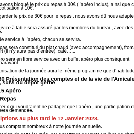
vons bloqué le prix du repas à 30€ (l’apéro inclus), ainsi que c
cotisation à 10€.
garder le prix de 30€ pour le repas , nous avons dû nous adapter
 :
ervice à table sera assuré par les membres du bureau, avec des 
6.
e service à l’apéro, chacun se servira.
epas sera constitué du plat chaud (avec accompagnement), from
t (Il n’y aura pas d’entrée), café…...
éro sera en libre service avec un buffet apéro plus conséquent
paravant.
anisation de la journée aura le même programme que d’habitude
30 Présentation des comptes et de la vie de l'Amical
, suivi du dépôt gerbe
15 Apéro
 Repas
ceux qui voudraient ne partager que l’apéro , une participation 
sera demandée.
iptions au plus tard le 12 Janvier 2023.
us comptant nombreux à notre journée annuelle.