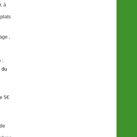
, à
plats
age ,
 :
i du
de 5€
 de