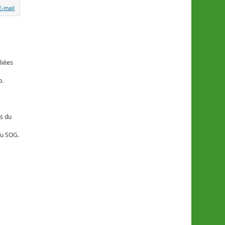
liées
o.
ns du
du SOG.
s