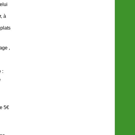
elui
, à
plats
age ,
 :
e
de 5€