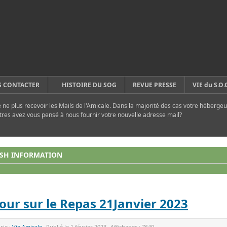
 CONTACTER
HISTOIRE DU SOG
REVUE PRESSE
VIE du S.O.
ne plus recevoir les Mails de l'Amicale. Dans la majorité des cas votre hébergeu
tres avez vous pensé à nous fournir votre nouvelle adresse mail?
SH INFORMATION
our sur le Repas 21Janvier 2023
rie :
Vie Amicale
Publié le
1 février 2023
Affichages :
7640