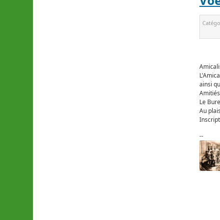
Voe
Catégo
Amicali
L'Amica
ainsi qu
Amitiés
Le Bur
Au plai
Inscript
--