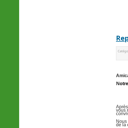
Rep
Catégo
Amica
N
otr
Après
vous 
conviv
Nous a
de la 