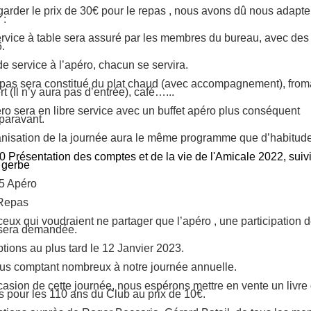
garder le prix de 30€ pour le repas , nous avons dû nous adapter
 :
ervice à table sera assuré par les membres du bureau, avec des 
6.
e service à l’apéro, chacun se servira.
epas sera constitué du plat chaud (avec accompagnement), from
t (Il n’y aura pas d’entrée), café…...
éro sera en libre service avec un buffet apéro plus conséquent
paravant.
anisation de la journée aura le même programme que d’habitude
0 Présentation des comptes et de la vie de l'Amicale 2022,
suiv
 gerbe
5 Apéro
Repas
ceux qui voudraient ne partager que l’apéro , une participation 
sera demandée.
ptions au plus tard le 12 Janvier 2023.
us comptant nombreux à notre journée annuelle.
ccasion de cette journée, nous espérons mettre en vente un livre
s pour les 110 ans du Club au prix de 10€.