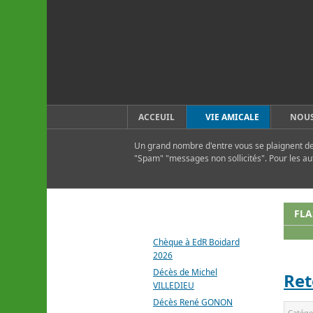
ACCEUIL
VIE AMICALE
NOUS
Un grand nombre d'entre vous se plaignent de 
"Spam" "messages non sollicités". Pour les au
DERNIERS ARTICLES
FLA
Chèque à EdR Boidard
2026
Décès de Michel
Ret
VILLEDIEU
Décès René GONON
Catégo