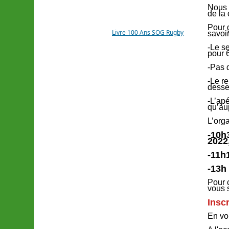
Nous a
LIVRE 100 ANS SOG
de la 
Pour 
Livre 100 Ans SOG Rugby
savoir
-Le s
pour 
-Pas d
-Le r
desser
-L’ap
qu’au
L’org
-10h
2022
-11h
-13h
Pour 
vous 
Inscr
En vo