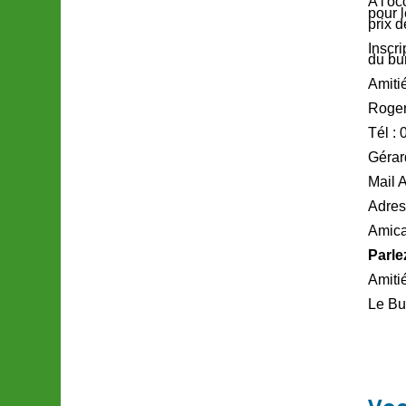
A l'o
pour 
prix 
Inscr
du bu
Amitié
Roger
Tél :
Gérar
Mail 
Adres
Amica
Parle
Amiti
Le Bu