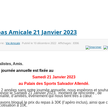
as Amicale 21 Janvier 2023
rie :
Vie Amicale
Publié le
10 décembre 2022
Affichages :
8306
listes, Amis.
e journée annuelle est fixée au
Samedi 21 Janvier 2023
au Palais des Sports Salvador Allendé.
 2 années sans notre journée annuelle, nous espérons et souha
revoir le Samedi 21 Janvier 2023, moment de rencontre , de
ialité, d’amitiés, événement qui nous tient très à cœur.
vons bloqué le prix du repas à 30€ (l’apéro inclus), ainsi que c
cotisation à 10€.