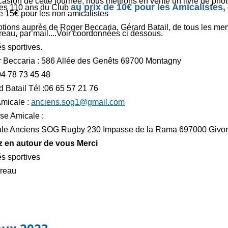
ccasion de cette journée, nous mettrons en vente un livre de pho
au prix de 10€
pour les Amicalistes,
les 110 ans du Club
de 15€ pour les non amicalistes
iptions auprès de Roger Beccaria, Gérard Batail, de tous les m
reau, par mail....Voir coordonnées ci dessous.
s sportives.
 Beccaria : 586 Allée des Genêts 69700 Montagny
 04 78 73 45 48
d Batail Tél :06 65 57 21 76
Amicale :
anciens.sog1@gmail.com
se Amicale :
le Anciens SOG Rugby 230 Impasse de la Rama 697000 Givor
z en autour de vous Merci
és sportives
reau