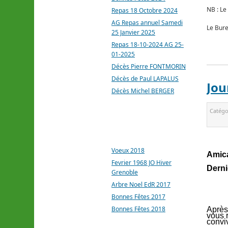
NB : Le
Repas 18 Octobre 2024
AG Repas annuel Samedi
Le Bur
25 Janvier 2025
Repas 18-10-2024 AG 25-
01-2025
Décès Pierre FONTMORIN
Décès de Paul LAPALUS
Jou
Décès Michel BERGER
Catégo
ARTICLES LES PLUS
CONSULTÉS
Voeux 2018
Amica
Fevrier 1968 JO Hiver
Derni
Grenoble
Arbre Noel EdR 2017
Bonnes Fêtes 2017
Bonnes Fêtes 2018
Après
vous 
conviv