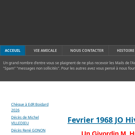
ACCEUIL
VIE AMICALE
NOUS CONTACTER
HISTOIRE
Un grand nombre d'entre vous se plaignent de ne plus recevoir les Mails de l'A
"Spam" "messages non sollicités". Pour les autres avez vous pensé à nous four
DERNIERS ARTICLES
FLASH
Chèque à EdR Boidard
2026
Fevrier 1968 JO H
Décès de Michel
VILLEDIEU
Décès René GONON
Un Givordin M. H