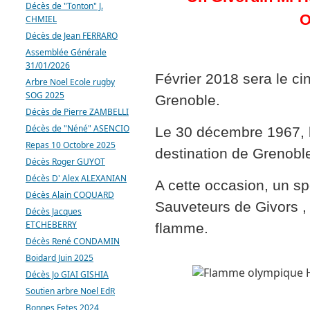
Décès de "Tonton" J.
O
CHMIEL
Décès de Jean FERRARO
Assemblée Générale
31/01/2026
Février 2018 sera le ci
Arbre Noel Ecole rugby
SOG 2025
Grenoble.
Décès de Pierre ZAMBELLI
Décès de "Néné" ASENCIO
Le 30 décembre 1967, 
Repas 10 Octobre 2025
destination de Grenoble,
Décès Roger GUYOT
Décès D' Alex ALEXANIAN
A cette occasion, un sp
Décès Alain COQUARD
Sauveteurs de Givors , f
Décès Jacques
ETCHEBERRY
flamme.
Décès René CONDAMIN
Boidard Juin 2025
Décès Jo GIAI GISHIA
Soutien arbre Noel EdR
Bonnes Fetes 2024