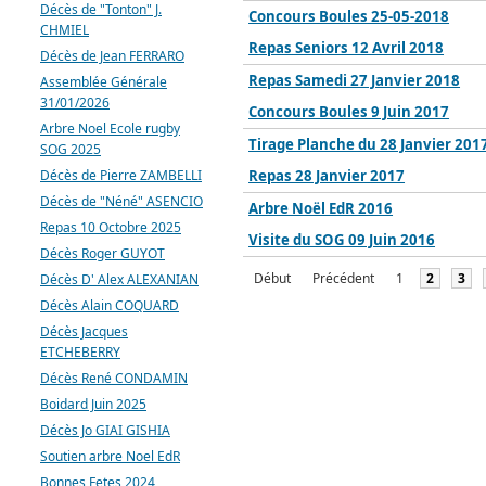
Décès de "Tonton" J.
Concours Boules 25-05-2018
CHMIEL
Repas Seniors 12 Avril 2018
Décès de Jean FERRARO
Repas Samedi 27 Janvier 2018
Assemblée Générale
31/01/2026
Concours Boules 9 Juin 2017
Arbre Noel Ecole rugby
Tirage Planche du 28 Janvier 201
SOG 2025
Décès de Pierre ZAMBELLI
Repas 28 Janvier 2017
Décès de "Néné" ASENCIO
Arbre Noël EdR 2016
Repas 10 Octobre 2025
Visite du SOG 09 Juin 2016
Décès Roger GUYOT
Début
Précédent
1
2
3
Décès D' Alex ALEXANIAN
Décès Alain COQUARD
Décès Jacques
ETCHEBERRY
Décès René CONDAMIN
Boidard Juin 2025
Décès Jo GIAI GISHIA
Soutien arbre Noel EdR
Bonnes Fetes 2024