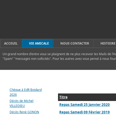
ACCEUIL
VIE AMICALE
NOUS CONTACTER
HISTOIRE
Un grand nombre d'entre vous se plaignent de ne plus recevoir les Mails de l'A
"Spam" "messages non sollicités". Pour les autres avez vous pensé à nous four
DERNIERS ARTICLES
Chèque à EdR Boidard
2026
Titre
Décès de Michel
Repas Samedi 25 Janvier 2020
VILLEDIEU
Décès René GONON
Repas Samedi 09 Février 2019