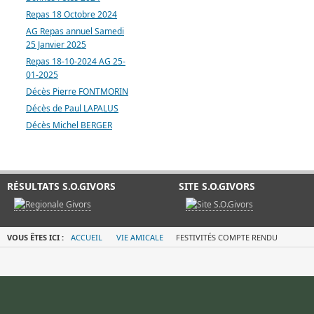
Repas 18 Octobre 2024
AG Repas annuel Samedi
25 Janvier 2025
Repas 18-10-2024 AG 25-
01-2025
Décès Pierre FONTMORIN
Décès de Paul LAPALUS
Décès Michel BERGER
RÉSULTATS S.O.GIVORS
SITE S.O.GIVORS
VOUS ÊTES ICI :
ACCUEIL
VIE AMICALE
FESTIVITÉS COMPTE RENDU