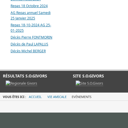
Repas 18 Octobre 2024
AG Repas annuel Samedi
25 Janvier 2025
Repas 18-10-2024 AG 25-
01-2025
Décès Pierre FONTMORIN
Décès de Paul LAPALUS
Décès Michel BERGER
RÉSULTATS S.O.GIVORS
SITE S.O.GIVORS
VOUS ÊTES ICI :
ACCUEIL
VIE AMICALE
EVÉNEMENTS