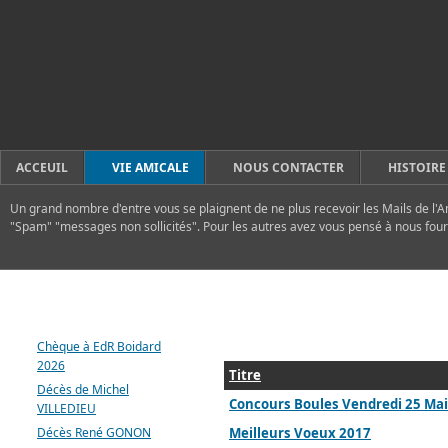
ACCEUIL
VIE AMICALE
NOUS CONTACTER
HISTOIRE
Un grand nombre d'entre vous se plaignent de ne plus recevoir les Mails de l'A
"Spam" "messages non sollicités". Pour les autres avez vous pensé à nous four
DERNIERS ARTICLES
Chèque à EdR Boidard
2026
Titre
Décès de Michel
Concours Boules Vendredi 25 Mai
VILLEDIEU
Décès René GONON
Meilleurs Voeux 2017