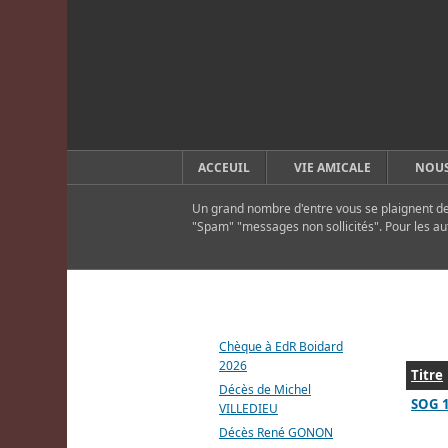
ACCEUIL
VIE AMICALE
NOUS
Un grand nombre d'entre vous se plaignent de 
"Spam" "messages non sollicités". Pour les au
DERNIERS ARTICLES
Chèque à EdR Boidard
2026
Titre
Décès de Michel
SOG 
VILLEDIEU
Décès René GONON