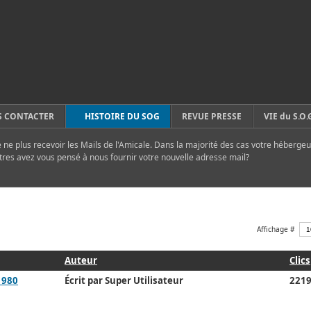
 CONTACTER
HISTOIRE DU SOG
REVUE PRESSE
VIE du S.O.
ne plus recevoir les Mails de l'Amicale. Dans la majorité des cas votre hébergeu
tres avez vous pensé à nous fournir votre nouvelle adresse mail?
Affichage #
Auteur
Clics
1980
Écrit par Super Utilisateur
221