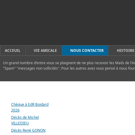
ACCEUIL
VIE AMICALE
NOUS CONTACTER
HISTOIRE
Un grand nombre d'entre vous se plaignent de ne plus recevoir les Mails de l'A
"Spam" "messages non sollicités". Pour les autres avez vous pensé à nous four
DERNIERS ARTICLES
Chèque à EdR Boidard
2026
Décès de Michel
VILLEDIEU
Décès René GONON