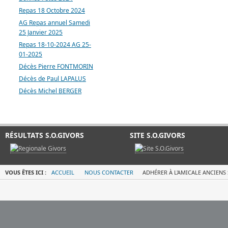
Repas 18 Octobre 2024
AG Repas annuel Samedi
25 Janvier 2025
Repas 18-10-2024 AG 25-
01-2025
Décès Pierre FONTMORIN
Décès de Paul LAPALUS
Décès Michel BERGER
RÉSULTATS S.O.GIVORS
SITE S.O.GIVORS
VOUS ÊTES ICI :
ACCUEIL
NOUS CONTACTER
ADHÉRER À L'AMICALE ANCIENS