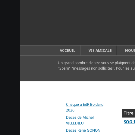
ACCEUIL
VIE AMICALE
NOUS
Un grand nombre d'entre vous se plaignent de 
"Spam" "messages non sollicités". Pour les au
DERNIERS ARTICLES
Chèque à EdR Boidard
2026
Titre
Décès de Michel
SOG 
VILLEDIEU
Décès René GONON