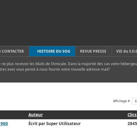
 CONTACTER
HISTOIRE DU SOG
REVUE PRESSE
VIE du S.O.
ne plus recevoir les Mails de l'Amicale. Dans la majorité des cas votre hébergeu
tres avez vous pensé à nous fournir votre nouvelle adresse mail?
Affichage #
Auteur
Clics
1960
Écrit par Super Utilisateur
284