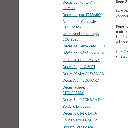
René GO
Décès de "Tonton" J.
CHMIEL
L'Amica
Décès de Jean FERRARO
condol
Assemblée Générale
René re
31/01/2026
midi, po
Arbre Noel Ecole rugby
La céré
SOG 2025
À l’iss
Décès de Pierre ZAMBELLI
< Pr
Décès de "Néné" ASENCIO
Suiv
Repas 10 Octobre 2025
Décès Roger GUYOT
Décès D' Alex ALEXANIAN
Décès Alain COQUARD
Décès Jacques
ETCHEBERRY
Décès René CONDAMIN
Boidard Juin 2025
Décès Jo GIAI GISHIA
Soutien arbre Noel EdR
Bonnes Fetes 2024