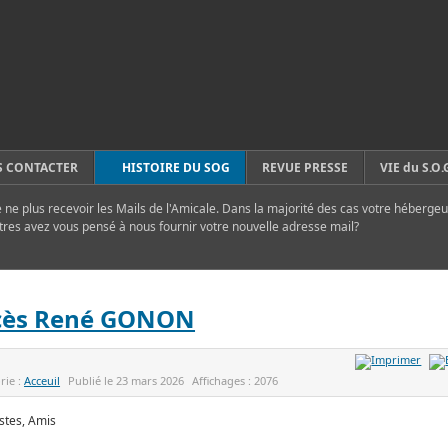
 CONTACTER
HISTOIRE DU SOG
REVUE PRESSE
VIE du S.O.
ne plus recevoir les Mails de l'Amicale. Dans la majorité des cas votre hébergeu
tres avez vous pensé à nous fournir votre nouvelle adresse mail?
cès René GONON
rie :
Acceuil
Publié le
23 mars 2026
Affichages :
2076
stes, Amis