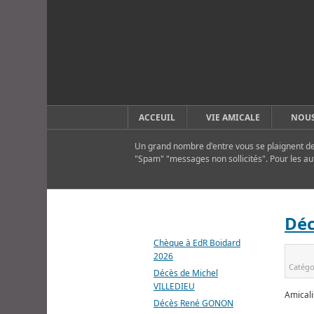
ACCEUIL
VIE AMICALE
NOUS
Un grand nombre d'entre vous se plaignent de 
"Spam" "messages non sollicités". Pour les au
DERNIERS ARTICLES
Dé
Chèque à EdR Boidard
2026
Catégo
Décès de Michel
VILLEDIEU
Amicali
Décès René GONON