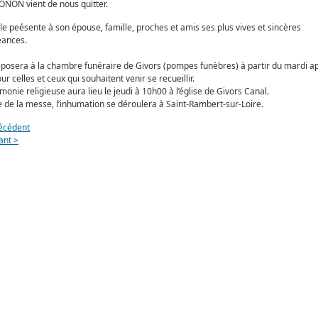
NON vient de nous quitter.
le peésente à son épouse, famille, proches et amis ses plus vives et sincères
éances.
posera à la chambre funéraire de Givors (pompes funèbres) à partir du mardi a
ur celles et ceux qui souhaitent venir se recueillir.
monie religieuse aura lieu le jeudi à 10h00 à l’église de Givors Canal.
ue de la messe, l’inhumation se déroulera à Saint-Rambert-sur-Loire.
écédent
ant >