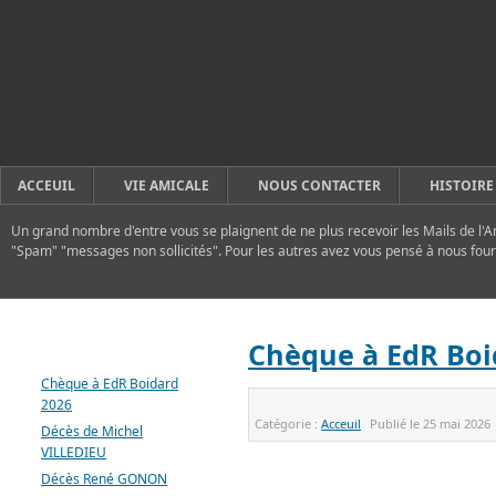
ACCEUIL
VIE AMICALE
NOUS CONTACTER
HISTOIRE
Un grand nombre d'entre vous se plaignent de ne plus recevoir les Mails de l'A
"Spam" "messages non sollicités". Pour les autres avez vous pensé à nous four
DERNIERS ARTICLES
Chèque à EdR Boi
Chèque à EdR Boidard
2026
Catégorie :
Acceuil
Publié le
25 mai 2026
Décès de Michel
VILLEDIEU
Décès René GONON