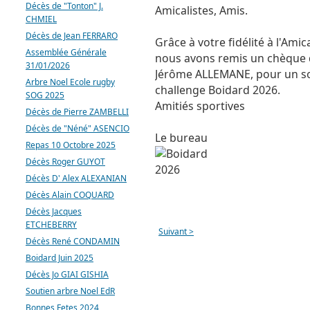
Décès de "Tonton" J.
Amicalistes, Amis.
CHMIEL
Décès de Jean FERRARO
Grâce à votre fidélité à l'Amica
Assemblée Générale
nous avons remis un chèque 
31/01/2026
Jérôme ALLEMANE, pour un sou
Arbre Noel Ecole rugby
challenge Boidard 2026.
SOG 2025
Amitiés sportives
Décès de Pierre ZAMBELLI
Décès de "Néné" ASENCIO
Le bureau
Repas 10 Octobre 2025
Décès Roger GUYOT
Décès D' Alex ALEXANIAN
Décès Alain COQUARD
Décès Jacques
ETCHEBERRY
Suivant >
Décès René CONDAMIN
Boidard Juin 2025
Décès Jo GIAI GISHIA
Soutien arbre Noel EdR
Bonnes Fetes 2024