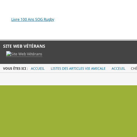
LIVRE 100 ANS SOG
Livre 100 Ans SOG Rugby
SITE WEB VÉTÉRANS
VOUS ÊTES ICI :
ACCUEIL
LISTES DES ARTICLES VIE AMICALE
ACCEUIL
CHÈ