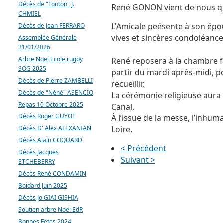
Décès de "Tonton" J.
René GONON vient de nous qu
CHMIEL
L'Amicale peésente à son épou
Décès de Jean FERRARO
vives et sincères condoléance
Assemblée Générale
31/01/2026
Arbre Noel Ecole rugby
René reposera à la chambre f
SOG 2025
partir du mardi après-midi, po
Décès de Pierre ZAMBELLI
recueillir.
Décès de "Néné" ASENCIO
La cérémonie religieuse aura l
Repas 10 Octobre 2025
Canal.
Décès Roger GUYOT
À l’issue de la messe, l’inhu
Décès D' Alex ALEXANIAN
Loire.
Décès Alain COQUARD
< Précédent
Décès Jacques
Suivant >
ETCHEBERRY
Décès René CONDAMIN
Boidard Juin 2025
Décès Jo GIAI GISHIA
Soutien arbre Noel EdR
Bonnes Fetes 2024