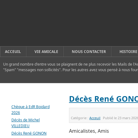
ACCEUIL
VIE AMICALE
NOUS CONTACTER
HISTOIRE
Un grand nombre d'entre vous se plaignent de ne plus recevoir les Mails de l'A
"Spam" "messages non sollicités". Pour les autres avez vous pensé à nous four
DERNIERS ARTICLES
Décès René GON
Chèque à EdR Boidard
2026
Catégorie :
Acceuil
Publié le
23 mars 202
Décès de Michel
VILLEDIEU
Amicalistes, Amis
Décès René GONON