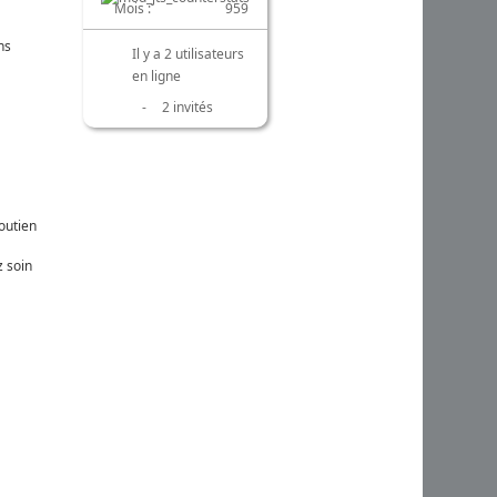
Mois :
959
ns
Il y a 2 utilisateurs
en ligne
-
2 invités
outien
z soin