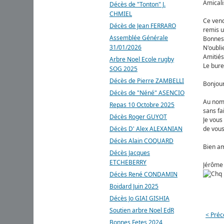
Amicali
Décès de "Tonton" J.
CHMIEL
Ce vend
Décès de Jean FERRARO
remis u
Assemblée Générale
Bonnes 
31/01/2026
N'oubli
Amitiés
Arbre Noel Ecole rugby
Le bur
SOG 2025
Décès de Pierre ZAMBELLI
Bonjour
Décès de "Néné" ASENCIO
Au nom 
Repas 10 Octobre 2025
sans fa
Décès Roger GUYOT
Je vous
Décès D' Alex ALEXANIAN
de vou
Décès Alain COQUARD
Bien a
Décès Jacques
ETCHEBERRY
Jérôm
Décès René CONDAMIN
Boidard Juin 2025
Décès Jo GIAI GISHIA
Soutien arbre Noel EdR
< Préc
Bonnes Fetes 2024