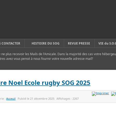
 CONTACTER
HISTOIRE DU SOG
REVUE PRESSE
VIE du S.O.
ne plus recevoir les Mails de l'Amicale. Dans la majorité des cas votre hébergeu
tres avez vous pensé à nous fournir votre nouvelle adresse mail?
re Noel Ecole rugby SOG 2025
rie :
Acceuil
Publié le
21 décembre 2025
Affichages :
2267