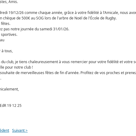
stes, Amis.
redi 19/12/26 comme chaque année, grâce à votre fidélité à l'Amicale, nous avo
n chèque de 500€ au SOG lors de l'arbre de Noël de l'École de Rugby.
fêtes.
ez pas notre journée du samedi 31/01/26.
 sportives.
eau
 à tous,
du club, je tiens chaleureusement à vous remercier pour votre fidélité et votre s
ille pour notre club !
 souhaite de merveilleuses fêtes de fin d'année. Profitez de vos proches et prene
s.
micalement,
e
édent
Suivant >