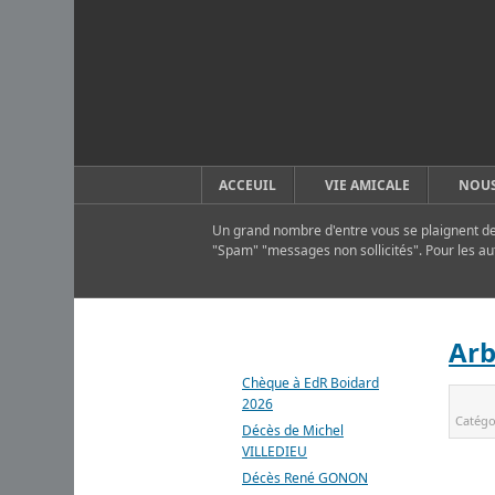
ACCEUIL
VIE AMICALE
NOUS
Un grand nombre d'entre vous se plaignent de 
"Spam" "messages non sollicités". Pour les au
DERNIERS ARTICLES
Arb
Chèque à EdR Boidard
2026
Catégo
Décès de Michel
VILLEDIEU
Décès René GONON