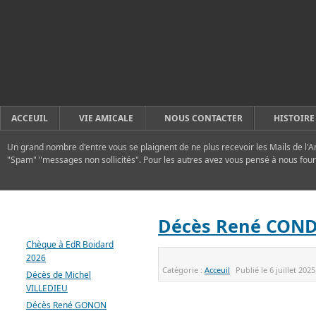
ACCEUIL
VIE AMICALE
NOUS CONTACTER
HISTOIRE
Un grand nombre d'entre vous se plaignent de ne plus recevoir les Mails de l'A
"Spam" "messages non sollicités". Pour les autres avez vous pensé à nous four
DERNIERS ARTICLES
Décès René CON
Chèque à EdR Boidard
2026
Catégorie :
Acceuil
Publié le
6 juillet 2025
Décès de Michel
VILLEDIEU
Décès René GONON