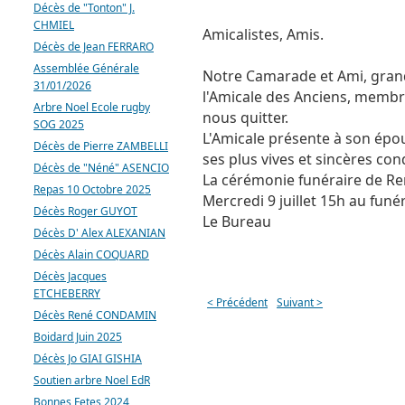
Décès de "Tonton" J.
CHMIEL
Amicalistes, Amis.
Décès de Jean FERRARO
Assemblée Générale
Notre Camarade et Ami, gran
31/01/2026
l'Amicale des Anciens, memb
Arbre Noel Ecole rugby
nous quitter.
SOG 2025
L'Amicale présente à son épou
Décès de Pierre ZAMBELLI
ses plus vives et sincères co
Décès de "Néné" ASENCIO
La cérémonie funéraire de R
Repas 10 Octobre 2025
Mercredi 9 juillet 15h au fun
Décès Roger GUYOT
Le Bureau
Décès D' Alex ALEXANIAN
Décès Alain COQUARD
Décès Jacques
ETCHEBERRY
< Précédent
Suivant >
Décès René CONDAMIN
Boidard Juin 2025
Décès Jo GIAI GISHIA
Soutien arbre Noel EdR
Bonnes Fetes 2024