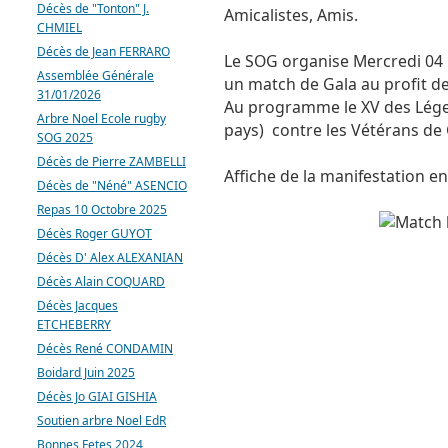
Décès de "Tonton" J.
Amicalistes, Amis.
CHMIEL
Décès de Jean FERRARO
Le SOG organise Mercredi 04 O
Assemblée Générale
un match de Gala au profit de
31/01/2026
Au programme le XV des Lége
Arbre Noel Ecole rugby
pays) contre les Vétérans de 
SOG 2025
Décès de Pierre ZAMBELLI
Affiche de la manifestation en
Décès de "Néné" ASENCIO
Repas 10 Octobre 2025
Décès Roger GUYOT
Décès D' Alex ALEXANIAN
Décès Alain COQUARD
Décès Jacques
ETCHEBERRY
Décès René CONDAMIN
Boidard Juin 2025
Décès Jo GIAI GISHIA
Soutien arbre Noel EdR
Bonnes Fetes 2024