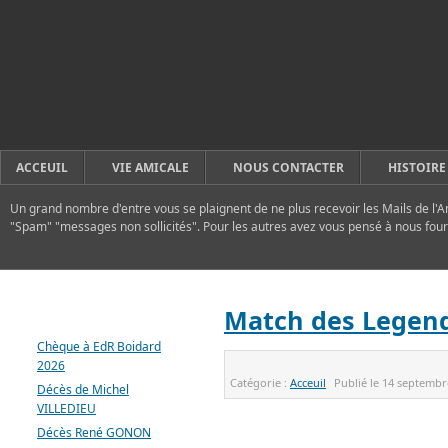
ACCEUIL
VIE AMICALE
NOUS CONTACTER
HISTOIRE
Un grand nombre d'entre vous se plaignent de ne plus recevoir les Mails de l'A
"Spam" "messages non sollicités". Pour les autres avez vous pensé à nous four
DERNIERS ARTICLES
Match des Legend
Chèque à EdR Boidard
2026
Catégorie :
Acceuil
Publié le
14 septembr
Décès de Michel
VILLEDIEU
Décès René GONON