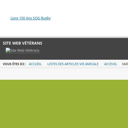
LIVRE 100 ANS SOG
Livre 100 Ans SOG Rugby
SITE WEB VÉTÉRANS
VOUS ÊTES ICI :
ACCUEIL
LISTES DES ARTICLES VIE AMICALE
ACCEUIL
MAT