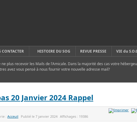
 CONTACTER
HISTOIRE DU SOG
REVUE PRESSE
VIE du S.O.
ne plus recevoir les Mails de l'Amicale. Dans la majorité des cas votre hébergeu
tres avez vous pensé à nous fournir votre nouvelle adresse mail?
as 20 Janvier 2024 Rappel
rie :
Acceuil
Publié le
7 janvier 2024
Affichages :
19386