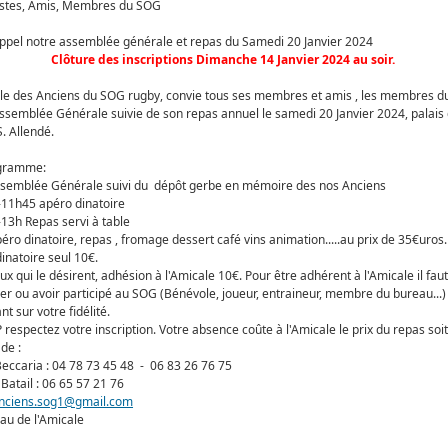
istes, Amis, Membres du SOG
ppel notre assemblée générale et repas du Samedi 20 Janvier 2024
Clôture des inscriptions Dimanche 14 Janvier 2024 au soir.
le des Anciens du SOG rugby, convie tous ses membres et amis , les membres d
ssemblée Générale suivie de son repas annuel le samedi 20 Janvier 2024, palais
S. Allendé.
gramme:
ssemblée Générale suivi du dépôt gerbe en mémoire des nos Anciens
11h45 apéro dinatoire
13h Repas servi à table
apéro dinatoire, repas , fromage dessert café vins animation.....au prix de 35€uros.
inatoire seul 10€.
ux qui le désirent, adhésion à l'Amicale 10€. Pour être adhérent à l'Amicale il fau
per ou avoir participé au SOG (Bénévole, joueur, entraineur, membre du bureau...)
t sur votre fidélité.
 respectez votre inscription. Votre absence coûte à l'Amicale le prix du repas soit
de :
eccaria : 04 78 73 45 48 - 06 83 26 76 75
Batail : 06 65 57 21 76
nciens.sog1@gmail.com
au de l'Amicale