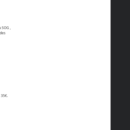
u SOG ,
 des
t
 35€.