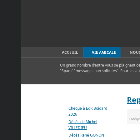
ACCEUIL
VIE AMICALE
NOUS
Un grand nombre d'entre vous se plaignent de 
"Spam" "messages non sollicités". Pour les au
DERNIERS ARTICLES
Rep
Chèque à EdR Boidard
2026
Catégo
Décès de Michel
VILLEDIEU
Décès René GONON