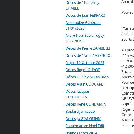
Amical
Décès de "Tonton" J.
CHMIEL
Pour ra
Décès de Jean FERRARO
Assemblée Générale
31/01/2026
L'Amica
à son A
Arbre Noel Ecole rugby
sports 
SOG 2025
Décès de Pierre ZAMBELLI
Au pro
Décès de "Néné" ASENCIO
-11h A
-11h30-
Repas 10 Octobre 2025
-12h30-
Décès Roger GUYOT
Prix : 
Décès D' Alex ALEXANIAN
Apéro d
Pour ce
Décès Alain COQUARD
partici
Décès Jacques
Comptan
ETCHEBERRY
NB: SVP
Auprès 
Décès René CONDAMIN
Roger B
Boidard Juin 2025
Gérard 
Décès Jo GIAI GISHIA
Mail :
a
Le bure
Soutien arbre Noel EdR
Bonnes Fetes 2024