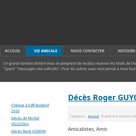
ACCEUIL
VIE AMICALE
NOUS CONTACTER
HISTOIRE
Un grand nombre d'entre vous se plaignent de ne plus recevoir les Mails de l'A
"Spam" "messages non sollicités". Pour les autres avez vous pensé à nous four
DERNIERS ARTICLES
Décès Roger GUY
Chèque à EdR Boidard
2026
Catégorie :
Acceuil
Publié le
5 octobre 2
Décès de Michel
VILLEDIEU
Amicalistes, Amis
Décès René GONON