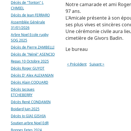
Décès de "Tonton" J.
Notre camarade et ami Roger 
CHMIEL
97 ans.
Décès de Jean FERRARO
L'Amicale présente à son épou
Assemblée Générale
ses plus vives et sincères co
31/01/2026
Une cérémonie civile aura lie
Arbre Noel Ecole rugby
cimetière de Givors Badin.
SOG 2025
Décès de Pierre ZAMBELLI
Le bureau
Décès de "Néné" ASENCIO
Repas 10 Octobre 2025
< Précédent
Suivant >
Décès Roger GUYOT
Décès D' Alex ALEXANIAN
Décès Alain COQUARD
Décès Jacques
ETCHEBERRY
Décès René CONDAMIN
Boidard Juin 2025
Décès Jo GIAI GISHIA
Soutien arbre Noel EdR
Bonnes Fetes 2024