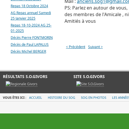
Mail :
anciens.sog1@gmail.c
Repas 18 Octobre 2024
PS: Parlez en autour de vous,
AG Repas annuel Samedi
des membres de l'Amicale , ni
25 Janvier 2025
Amitiés à vous
Repas 18-10-2024 AG 25-
01-2025
Décès Pierre FONTMORIN
Décès de Paul LAPALUS
< Précédent
Suivant >
Décès Michel BERGER
RÉSULTATS S.O.GIVORS
SITE S.O.GIVORS
VOUS ÊTES ICI :
ACCUEIL
HISTOIRE DU SOG
SOG EN PHOTOS
LES ANNÉE