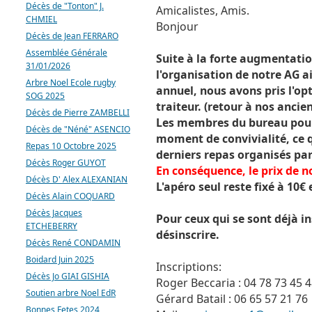
Décès de "Tonton" J.
Amicalistes, Amis.
CHMIEL
Bonjour
Décès de Jean FERRARO
Assemblée Générale
Suite à la forte augmentati
31/01/2026
l'organisation de notre AG ai
Arbre Noel Ecole rugby
annuel, nous avons pris l'opt
SOG 2025
traiteur. (retour à nos anci
Décès de Pierre ZAMBELLI
Les membres du bureau pourr
Décès de "Néné" ASENCIO
moment de convivialité, ce qu
Repas 10 Octobre 2025
derniers repas organisés par
Décès Roger GUYOT
En conséquence, le prix de no
Décès D' Alex ALEXANIAN
L'apéro seul reste fixé à 10€
Décès Alain COQUARD
Décès Jacques
Pour ceux qui se sont déjà i
ETCHEBERRY
désinscrire.
Décès René CONDAMIN
Boidard Juin 2025
Inscriptions:
Décès Jo GIAI GISHIA
Roger Beccaria : 04 78 73 45 
Soutien arbre Noel EdR
Gérard Batail : 06 65 57 21 76
Bonnes Fetes 2024