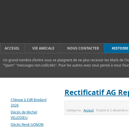
ACCEUIL
VIE AMICALE
NOUS CONTACTER
HISTOIRE
Un grand nombre d'entre vous se plaignent de ne plus recevoir les Mails de l'A
"Spam" "messages non sollicités". Pour les autres avez vous pensé à nous four
DERNIERS ARTICLES
Rectificatif AG Re
Chèque à EdR Boidard
2026
Catégorie :
Acceuil
Publié le
2 décembre 
Décès de Michel
VILLEDIEU
Décès René GONON