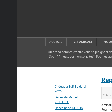
ACCEUIL
VIE AMICALE
NOUS
Un grand nombre d'entre vous se plaignent de 
"Spam" "messages non sollicités". Pour les au
DERNIERS ARTICLES
Rep
Chèque à EdR Boidard
2026
Catégo
Décès de Michel
VILLEDIEU
Amicali
Décès René GONON
Pour ne