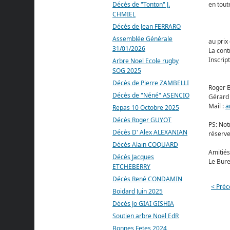
Décès de "Tonton" J.
en tout
CHMIEL
Décès de Jean FERRARO
Assemblée Générale
au prix 
31/01/2026
La cont
Inscrip
Arbre Noel Ecole rugby
SOG 2025
Décès de Pierre ZAMBELLI
Roger B
Décès de "Néné" ASENCIO
Gérard 
Mail :
a
Repas 10 Octobre 2025
Décès Roger GUYOT
PS: Not
Décès D' Alex ALEXANIAN
réserve 
Décès Alain COQUARD
Amitiés
Décès Jacques
Le Bur
ETCHEBERRY
Décès René CONDAMIN
< Préc
Boidard Juin 2025
Décès Jo GIAI GISHIA
Soutien arbre Noel EdR
Bonnes Fetes 2024