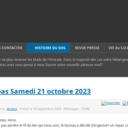
 CONTACTER
HISTOIRE DU SOG
REVUE PRESSE
VIE du S.O.
ne plus recevoir les Mails de l'Amicale. Dans la majorité des cas votre hébergeu
tres avez vous pensé à nous fournir votre nouvelle adresse mail?
as Samedi 21 octobre 2023
rie :
Acceuil
Publié le
19 septembre 2023
Affichages :
21046
stes, Amis.
 pas perdre le fil du lien qui nous unis, le bureau a décidé d'organiser un repas co