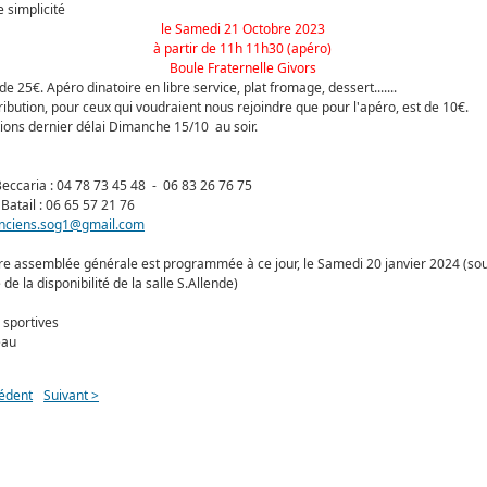
e simplicité
le Samedi 21 Octobre 2023
à partir de 11h 11h30 (apéro)
Boule Fraternelle Givors
de 25€. Apéro dinatoire en libre service, plat fromage, dessert.......
ribution, pour ceux qui voudraient nous rejoindre que pour l'apéro, est de 10€.
tions dernier délai Dimanche 15/10 au soir.
eccaria : 04 78 73 45 48 - 06 83 26 76 75
Batail : 06 65 57 21 76
nciens.sog1@gmail.com
re assemblée générale est programmée à ce jour, le Samedi 20 janvier 2024 (so
de la disponibilité de la salle S.Allende)
 sportives
eau
édent
Suivant >